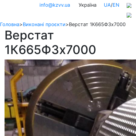
info@kzvv.ua
Україна
UA
/
EN
Головна
>
Виконані проєкти
>
Верстат 1К665Ф3х7000
Верстат
1К665Ф3х7000