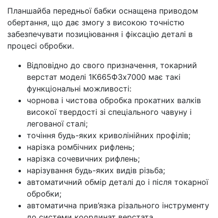
Планшайба передньої бабки оснащена приводом
обертання, що дає змогу з високою точністю
забезпечувати позиціювання і фіксацію деталі в
процесі обробки.
Відповідно до свого призначення, токарний
верстат моделі 1К665Ф3х7000 має такі
функціональні можливості:
чорнова і чистова обробка прокатних валків
високої твердості зі спеціального чавуну і
легованої сталі;
точіння будь-яких криволінійних профілів;
нарізка ромбічних рифлень;
нарізка сочевичних рифлень;
нарізування будь-яких видів різьба;
автоматичний обмір деталі до і після токарної
обробки;
автоматична прив’язка різального інструменту
до системи координат верстата.