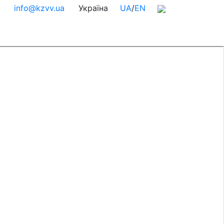
info@kzvv.ua
Україна
UA
/
EN