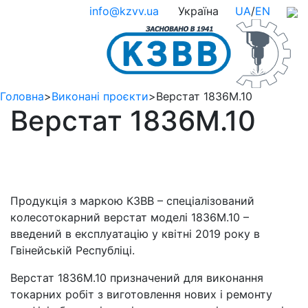
info@kzvv.ua
Україна
UA
/
EN
Головна
>
Виконані проєкти
>
Верстат 1836М.10
Верстат 1836М.10
Продукція з маркою КЗВВ – спеціалізований
колесотокарний верстат моделі 1836М.10 –
введений в експлуатацію у квітні 2019 року в
Гвінейській Республіці.
Верстат 1836М.10 призначений для виконання
токарних робіт з виготовлення нових і ремонту